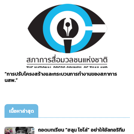
“การปรับโครงสร้างและกระบวนการทำงานของสภาการ
นสพ.”
เนื้อหาล่าสุด
ถอดบทเรียน “ฮลุน โซโล่” อย่าให้อัลกอริทึม