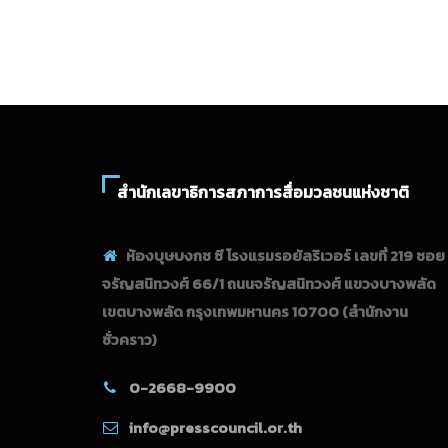
สำนักเลขาธิการสภาการสื่อมวลชนแห่งชาติ
ห้องบุษบงกช ซี โรงแรมรอยัลริเวอร์ เลขที่ 219 ซอย
จรัญสนิทวงศ์ 66/1 ถนนจรัญสนิทวงศ์ แขวงบางพลัด
เขตบางพลัด กรุงเทพมหานคร 10700
(สำนักงาน
ชั่วคราว)
0-2668-9900
info@presscouncil.or.th