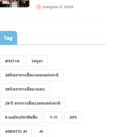
ทางการแพทย์ (Drone)”
กรกฎาคม 17, 2026
Tag
.07.62 : คนสื่อเป็น
้าแก่ได้ ถ้ามีข้อมูลมาก
อ
#XIT=6
14ตุลา
26ปีสภาการสื่อมวลชนแห่งชาติ
28ปีสภาการสื่อมวลชน
29 ปี สภาการสื่อมวลชนแห่งชาติ
6 องค์กรวิชาชีพสื่อ
7-11
AFS
AGENTIC AI
AI