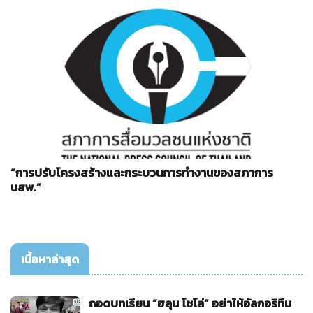
“การปรับโครงสร้างและกระบวนการทำงานของสภาการ
นสพ.”
เนื้อหาล่าสุด
ถอดบทเรียน “ฮลุน โซโล่” อย่าให้อัลกอริทึม