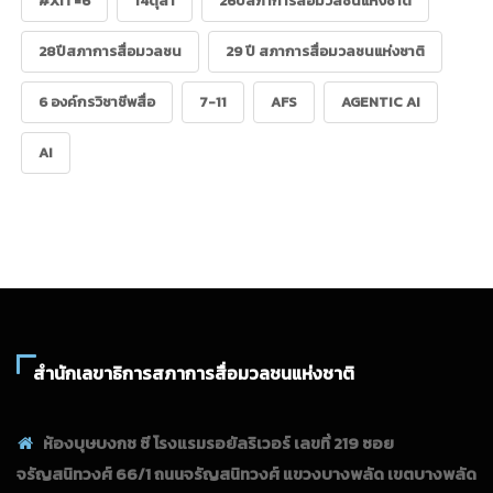
#XIT=6
14ตุลา
26ปีสภาการสื่อมวลชนแห่งชาติ
28ปีสภาการสื่อมวลชน
29 ปี สภาการสื่อมวลชนแห่งชาติ
6 องค์กรวิชาชีพสื่อ
7-11
AFS
AGENTIC AI
AI
สำนักเลขาธิการสภาการสื่อมวลชนแห่งชาติ
ห้องบุษบงกช ซี โรงแรมรอยัลริเวอร์ เลขที่ 219 ซอย
จรัญสนิทวงศ์ 66/1 ถนนจรัญสนิทวงศ์ แขวงบางพลัด เขตบางพลัด