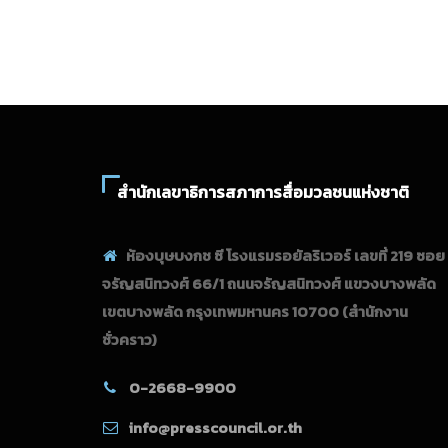
สำนักเลขาธิการสภาการสื่อมวลชนแห่งชาติ
ห้องบุษบงกช ซี โรงแรมรอยัลริเวอร์ เลขที่ 219 ซอย
จรัญสนิทวงศ์ 66/1 ถนนจรัญสนิทวงศ์ แขวงบางพลัด
เขตบางพลัด กรุงเทพมหานคร 10700
(สำนักงาน
ชั่วคราว)
0-2668-9900
info@presscouncil.or.th