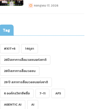
ทางการแพทย์ (Drone)”
กรกฎาคม 17, 2026
Tag
.07.62 : คนสื่อเป็น
้าแก่ได้ ถ้ามีข้อมูลมาก
อ
#XIT=6
14ตุลา
26ปีสภาการสื่อมวลชนแห่งชาติ
28ปีสภาการสื่อมวลชน
29 ปี สภาการสื่อมวลชนแห่งชาติ
6 องค์กรวิชาชีพสื่อ
7-11
AFS
AGENTIC AI
AI