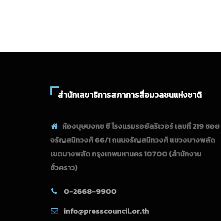
สำนักเลขาธิการสภาการสื่อมวลชนแห่งชาติ
ห้องบุษบงกช ซี โรงแรมรอยัลริเวอร์ เลขที่ 219 ซอย
จรัญสนิทวงศ์ 66/1 ถนนจรัญสนิทวงศ์ แขวงบางพลัด
เขตบางพลัด กรุงเทพมหานคร 10700
(สำนักงาน
ชั่วคราว)
0-2668-9900
info@presscouncil.or.th