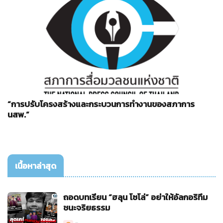
“การปรับโครงสร้างและกระบวนการทำงานของสภาการ
นสพ.”
เนื้อหาล่าสุด
ถอดบทเรียน “ฮลุน โซโล่” อย่าให้อัลกอริทึม
ชนะจริยธรรม