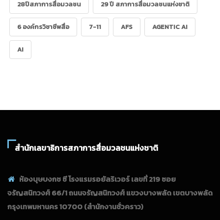
28ปีสภาการสื่อมวลชน
29 ปี สภาการสื่อมวลชนแห่งชาติ
6 องค์กรวิชาชีพสื่อ
7-11
AFS
AGENTIC AI
AI
สำนักเลขาธิการสภาการสื่อมวลชนแห่งชาติ
ห้องบุษบงกช ซี โรงแรมรอยัลริเวอร์ เลขที่ 219 ซอย
จรัญสนิทวงศ์ 66/1 ถนนจรัญสนิทวงศ์ แขวงบางพลัด เขตบางพลัด
กรุงเทพมหานคร 10700
(สำนักงานชั่วคราว)