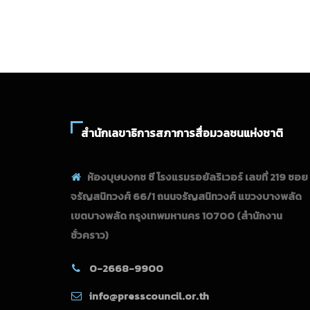
สำนักเลขาธิการสภาการสื่อมวลชนแห่งชาติ
ห้องบุษบงกช ซี โรงแรมรอยัลริเวอร์ เลขที่ 219 ซอย
จรัญสนิทวงศ์ 66/1 ถนนจรัญสนิทวงศ์ แขวงบางพลัด
เขตบางพลัด กรุงเทพมหานคร 10700
(สำนักงาน
ชั่วคราว)
0-2668-9900
info@presscouncil.or.th