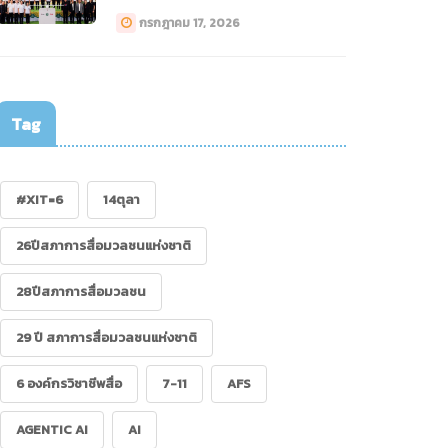
ทางการแพทย์ (Drone)”
กรกฎาคม 17, 2026
Tag
.07.62 : คนสื่อเป็น
้าแก่ได้ ถ้ามีข้อมูลมาก
อ
#XIT=6
14ตุลา
26ปีสภาการสื่อมวลชนแห่งชาติ
28ปีสภาการสื่อมวลชน
29 ปี สภาการสื่อมวลชนแห่งชาติ
6 องค์กรวิชาชีพสื่อ
7-11
AFS
AGENTIC AI
AI