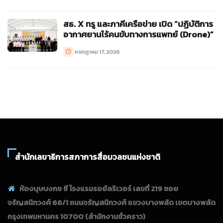
สธ. X ทรู และภาคีเครือข่าย เปิด “ปฏิบัติการ
อากาศยานไร้คนขับทางการแพทย์ (Drone)”
กรกฎาคม 17, 2026
สำนักเลขาธิการสภาการสื่อมวลชนแห่งชาติ
ห้องบุษบงกช ซี โรงแรมรอยัลริเวอร์ เลขที่ 219 ซอย
จรัญสนิทวงศ์ 66/1 ถนนจรัญสนิทวงศ์ แขวงบางพลัด เขตบางพลัด
กรุงเทพมหานคร 10700
(สำนักงานชั่วคราว)