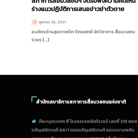
สภาการสื่อมวลชนฯ จัดรับฟังความคิดเห็น
ร่างแนวปฏิบัติการเสนอข่าวฆ่าตัวตาย
ตุลาคม 26, 2021
องค์กรด้านสุขภาพจิต จิตแพทย์ นักวิชาการ สื่อมวลชน
ร่วมร […]
สำนักเลขาธิการสภาการสื่อมวลชนแห่งชาติ
ห้องบุษบงกช ซี โรงแรมรอยัลริเวอร์ เลขที่ 219 ซอย
จรัญสนิทวงศ์ 66/1 ถนนจรัญสนิทวงศ์ แขวงบางพลัด