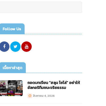
Follow Us
เนื้อหาล่าสุด
ถอดบทเรียน “ฮลุน โซโล่” อย่าให้
อัลกอริทึมชนะจริยธรรม
สิงหาคม 4, 2026