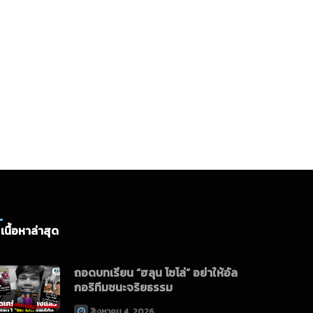
เนื้อหาล่าสุด
ถอดบทเรียน “ฮลุน โซโล่” อย่าให้อัล
กอริทึมชนะจริยธรรม
สิงหาคม 4, 2026