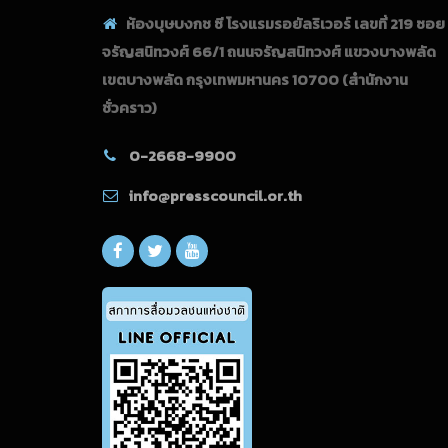
ห้องบุษบงกช ซี โรงแรมรอยัลริเวอร์ เลขที่ 219 ซอย
จรัญสนิทวงศ์ 66/1 ถนนจรัญสนิทวงศ์ แขวงบางพลัด
เขตบางพลัด กรุงเทพมหานคร 10700
(สำนักงาน
ชั่วคราว)
0-2668-9900
info@presscouncil.or.th