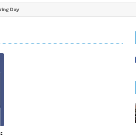
king Day
ะ