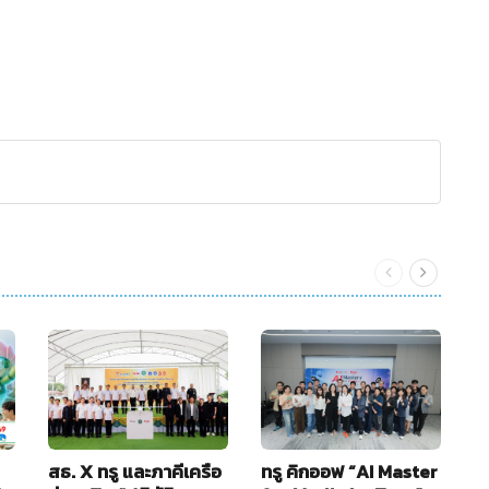
สธ. X ทรู และภาคีเครือ
ทรู คิกออฟ “AI Master
อ