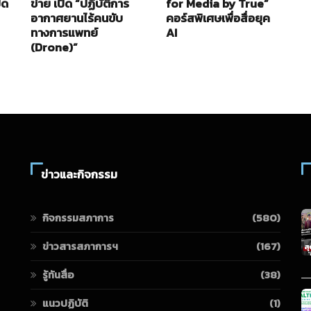
ิด
ข่าย เปิด “ปฏิบัติการ
for Media by True”
ใ
อากาศยานไร้คนขับ
คอร์สพิเศษเพื่อสื่อยุค
B
ทางการแพทย์
AI
2
(Drone)”
ข่าวและกิจกรรม
กิจกรรมสภาการ
(580)
ข่าวสารสภาการฯ
(167)
รู้ทันสื่อ
(38)
แนวปฏิบัติ
(1)