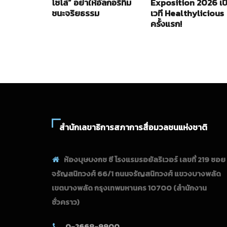
โซโล่” อย่าให้อัลกอริทึม
Exposition 2026 เป
ชนะจริยธรรม
เวที Healthylicious
ครั้งแรก!
สำนักเลขาธิการสภาการสื่อมวลชนแห่งชาติ
ห้องบุษบงกช ซี โรงแรมรอยัลริเวอร์ เลขที่ 219 ซอย
จรัญสนิทวงศ์ 66/1 ถนนจรัญสนิทวงศ์ แขวงบางพลัด
เขตบางพลัด กรุงเทพมหานคร 10700
(สำนักงาน
ชั่วคราว)
0-2668-9900