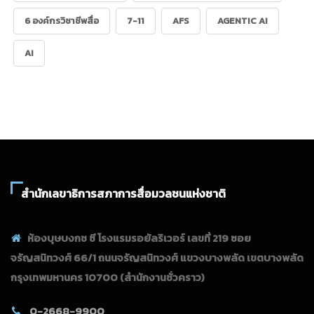
6 องค์กรวิชาชีพสื่อ
7-11
AFS
AGENTIC AI
AI
สำนักเลขาธิการสภาการสื่อมวลชนแห่งชาติ
ห้องบุษบงกช ซี โรงแรมรอยัลริเวอร์ เลขที่ 219 ซอย
จรัญสนิทวงศ์ 66/1 ถนนจรัญสนิทวงศ์ แขวงบางพลัด เขตบางพลัด
กรุงเทพมหานคร 10700
(สำนักงานชั่วคราว)
0-2668-9900