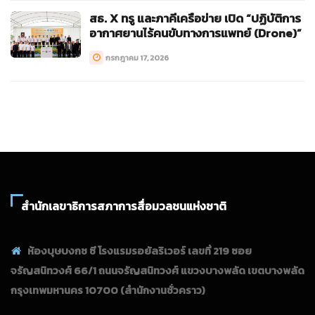
สธ. X ทรู และภาคีเครือข่าย เปิด “ปฏิบัติการ
อากาศยานไร้คนขับทางการแพทย์ (Drone)”
กรกฎาคม 17, 2026
สำนักเลขาธิการสภาการสื่อมวลชนแห่งชาติ
ห้องบุษบงกช ซี โรงแรมรอยัลริเวอร์ เลขที่ 219 ซอย
จรัญสนิทวงศ์ 66/1 ถนนจรัญสนิทวงศ์ แขวงบางพลัด เขตบางพลัด
กรุงเทพมหานคร 10700
(สำนักงานชั่วคราว)