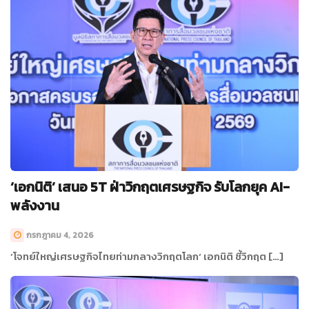
‘เอกนิติ’ เสนอ 5T ฝ่าวิกฤตเศรษฐกิจ รับโลกยุค AI-
พลังงาน
กรกฎาคม 4, 2026
‘โจทย์ใหญ่เศรษฐกิจไทยท่ามกลางวิกฤตโลก‘ เอกนิติ ชี้วิกฤต […]