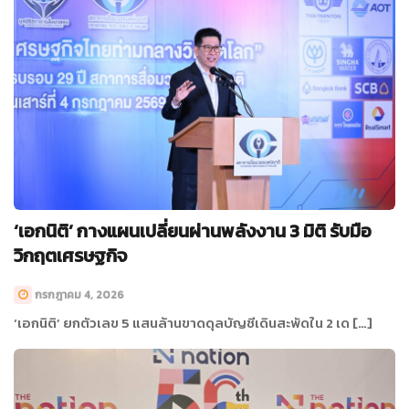
‘เอกนิติ’ กางแผนเปลี่ยนผ่านพลังงาน 3 มิติ รับมือ
วิกฤตเศรษฐกิจ
กรกฎาคม 4, 2026
‘เอกนิติ’ ยกตัวเลข 5 แสนล้านขาดดุลบัญชีเดินสะพัดใน 2 เด […]