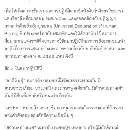
เพื่อให้เกิดความชัดเจนต่อการปฏิบัติตามข้อบังคับว่าด้วยจริยธรรม
แห่งวิชาชีพสื่อมวลชน พ.ศ. ๒๕๖๔ และสอดคล้องกับปฏิญญา
สากลว่าด้วยสิทธิมนุษยชน (Universal Declaration of Human
Rights) ซึ่งประเทศไทยเป็นสมาชิกและให้สัตยาบันไว้ สภาการ
สื่อมวลชนแห่งชาติจึงประกาศใช้แนวปฏิบัติสภาการสื่อมวลชนแห่ง
ชาติ เรื่อง การเสนอข่าวและภาพข่าวเกี่ยวกับชาติพันธุ์ ศาสนา และ
สถานะทางเพศ พ.ศ. ๒๕๖๔ แทน ดังนี้
ข้อ ๑ ในแนวปฏิบัตินี้
“ชาติพันธุ์” หมายถึง กลุ่มคนที่มีวัฒนธรรมร่วมกัน มี
ขนบธรรมเนียม ประเพณี และภาษาพูดเดียวกัน มีลักษณะทางเผ่า
พันธุ์ที่สืบเชื้อชาติหรือชนเผ่าเดียวกัน
“ศาสนา” หมายถึง ความเชื่อของบุคคลต่อหลักธรรมและพิธีกรรม
ตามคำสั่งสอนของลัทธิความเชื่อนั้น ๆ
“สถานะทางเพศ” หมายถึง เพศหญิง เพศชาย หรือผู้มีอัตลักษณ์