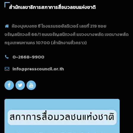
สำนักเลขาธิการสภาการสื่อมวลชนแห่งชาติ
ห้องบุษบงกช ซี โรงแรมรอยัลริเวอร์ เลขที่ 219 ซอย
จรัญสนิทวงศ์ 66/1 ถนนจรัญสนิทวงศ์ แขวงบางพลัด เขตบางพลัด
กรุงเทพมหานคร 10700
(สำนักงานชั่วคราว)
0-2668-9900
info@presscouncil.or.th