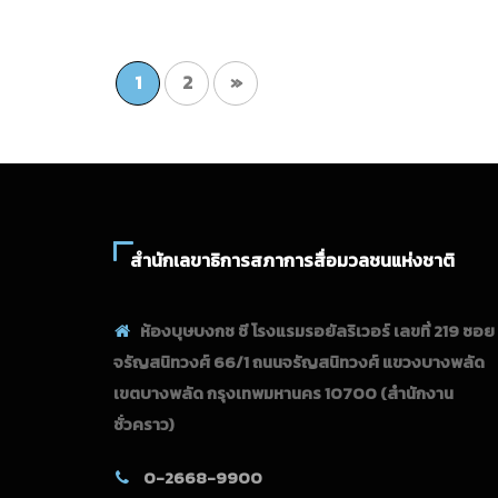
1
2
»
สำนักเลขาธิการสภาการสื่อมวลชนแห่งชาติ
ห้องบุษบงกช ซี โรงแรมรอยัลริเวอร์ เลขที่ 219 ซอย
จรัญสนิทวงศ์ 66/1 ถนนจรัญสนิทวงศ์ แขวงบางพลัด
เขตบางพลัด กรุงเทพมหานคร 10700
(สำนักงาน
ชั่วคราว)
0-2668-9900