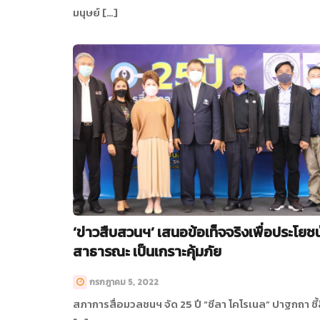
มนุษย์ […]
‘ข่าวสืบสวนฯ’ เสนอข้อเท็จจริงเพื่อประโยชน
สาธารณะ เป็นเกราะคุ้มภัย
กรกฎาคม 5, 2022
สภาการสื่อมวลชนฯ จัด 25 ปี “ชีลา โคโรเนล” ปาฐกถา ชี้ส