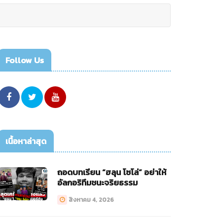
Follow Us
เนื้อหาล่าสุด
ถอดบทเรียน “ฮลุน โซโล่” อย่าให้
อัลกอริทึมชนะจริยธรรม
สิงหาคม 4, 2026