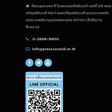
ห้องบุษบงกช ซี โรงแรมรอยัลริเวอร์ เลขที่ 219 ซอย
จรัญสนิทวงศ์ 66/1 ถนนจรัญสนิทวงศ์ แขวงบางพลัด
เขตบางพลัด กรุงเทพมหานคร 10700
(สำนักงาน
ชั่วคราว)
0-2668-9900
info@presscouncil.or.th