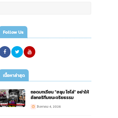
Follow Us
เนื้อหาล่าสุด
ถอดบทเรียน “ฮลุน โซโล่” อย่าให้
อัลกอริทึมชนะจริยธรรม
สิงหาคม 4, 2026