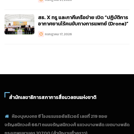
สธ. X ทรู และภาคีเครือข่าย เปิด “ปฏิบัติการ
อากาศยานไร้คนขับทางการแพทย์ (Drone)”
กรกฎาคม 17, 2026
สำนักเลขาธิการสภาการสื่อมวลชนแห่งชาติ
ห้องบุษบงกช ซี โรงแรมรอยัลริเวอร์ เลขที่ 219 ซอย
จรัญสนิทวงศ์ 66/1 ถนนจรัญสนิทวงศ์ แขวงบางพลัด เขตบางพลัด
กรุงเทพมหานคร 10700
(สำนักงานชั่วคราว)