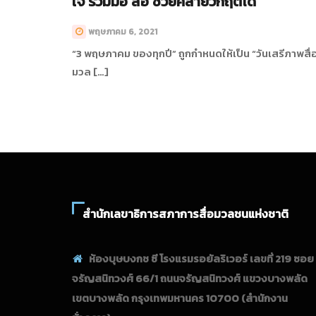
ใจ’ร่วมมือ‘สื่อ’ช่วยคลายวิกฤตได้
พฤษภาคม 6, 2021
“3 พฤษภาคม ของทุกปี” ถูกกำหนดให้เป็น “วันเสรีภาพสื่
มวล […]
สำนักเลขาธิการสภาการสื่อมวลชนแห่งชาติ
ห้องบุษบงกช ซี โรงแรมรอยัลริเวอร์ เลขที่ 219 ซอย
จรัญสนิทวงศ์ 66/1 ถนนจรัญสนิทวงศ์ แขวงบางพลัด
เขตบางพลัด กรุงเทพมหานคร 10700
(สำนักงาน