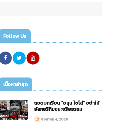
Follow Us
เนื้อหาล่าสุด
ถอดบทเรียน “ฮลุน โซโล่” อย่าให้
อัลกอริทึมชนะจริยธรรม
สิงหาคม 4, 2026