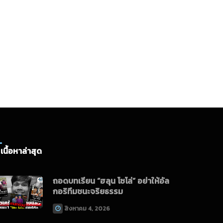
เนื้อหาล่าสุด
ถอดบทเรียน “ฮลุน โซโล่” อย่าให้อัล
กอริทึมชนะจริยธรรม
สิงหาคม 4, 2026