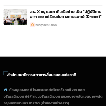
สธ. X ทรู และภาคีเครือข่าย เปิด “ปฏิบัติการ
อากาศยานไร้คนขับทางการแพทย์ (Drone)”
กรกฎาคม 17, 2026
สำนักเลขาธิการสภาการสื่อมวลชนแห่งชาติ
ห้องบุษบงกช ซี โรงแรมรอยัลริเวอร์ เลขที่ 219 ซอย
จรัญสนิทวงศ์ 66/1 ถนนจรัญสนิทวงศ์ แขวงบางพลัด เขตบางพลัด
กรุงเทพมหานคร 10700
(สำนักงานชั่วคราว)