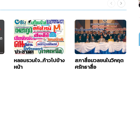
หลอมรวมใจ..ก้าวไปข้าง
สภาสื่อมวลชนในวิกฤต
ส
หน้า
ศรัทธาสื่อ
กา