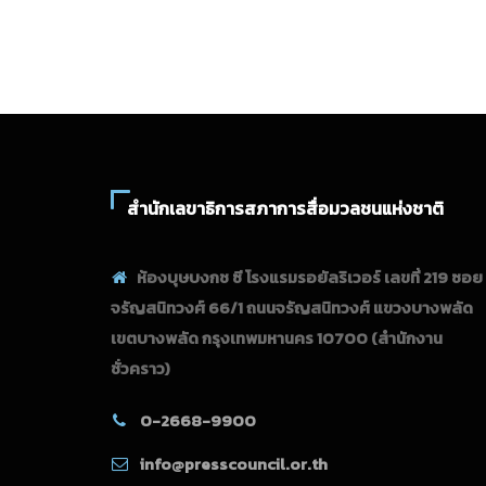
สำนักเลขาธิการสภาการสื่อมวลชนแห่งชาติ
ห้องบุษบงกช ซี โรงแรมรอยัลริเวอร์ เลขที่ 219 ซอย
จรัญสนิทวงศ์ 66/1 ถนนจรัญสนิทวงศ์ แขวงบางพลัด
เขตบางพลัด กรุงเทพมหานคร 10700
(สำนักงาน
ชั่วคราว)
0-2668-9900
info@presscouncil.or.th