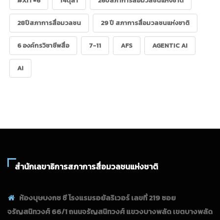
#XIT=6
14ตุลา
26ปีสภาการสื่อมวลชนแห่งชาติ
28ปีสภาการสื่อมวลชน
29 ปี สภาการสื่อมวลชนแห่งชาติ
6 องค์กรวิชาชีพสื่อ
7-11
AFS
AGENTIC AI
AI
สำนักเลขาธิการสภาการสื่อมวลชนแห่งชาติ
ห้องบุษบงกช ซี โรงแรมรอยัลริเวอร์ เลขที่ 219 ซอย
จรัญสนิทวงศ์ 66/1 ถนนจรัญสนิทวงศ์ แขวงบางพลัด เขตบางพลัด