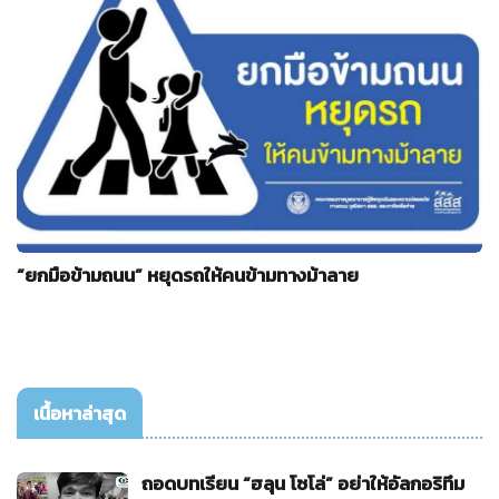
“ยกมือข้ามถนน” หยุดรถให้คนข้ามทางม้าลาย
เนื้อหาล่าสุด
ถอดบทเรียน “ฮลุน โซโล่” อย่าให้อัลกอริทึม