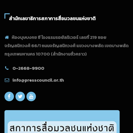
สำนักเลขาธิการสภาการสื่อมวลชนแห่งชาติ
ห้องบุษบงกช ซี โรงแรมรอยัลริเวอร์ เลขที่ 219 ซอย
จรัญสนิทวงศ์ 66/1 ถนนจรัญสนิทวงศ์ แขวงบางพลัด เขตบางพลัด
กรุงเทพมหานคร 10700
(สำนักงานชั่วคราว)
0-2668-9900
info@presscouncil.or.th