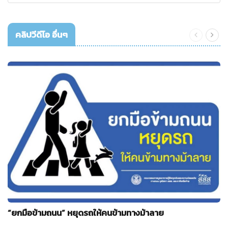
คลิปวีดีโอ อื่นๆ
“ยกมือข้ามถนน” หยุดรถให้คนข้ามทางม้าลาย