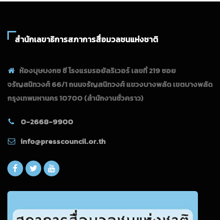
สำนักเลขาธิการสภาการสื่อมวลชนแห่งชาติ
ห้องบุษบงกช ซี โรงแรมรอยัลริเวอร์ เลขที่ 219 ซอย
จรัญสนิทวงศ์ 66/1 ถนนจรัญสนิทวงศ์ แขวงบางพลัด เขตบางพลัด
กรุงเทพมหานคร 10700
(สำนักงานชั่วคราว)
0-2668-9900
info@presscouncil.or.th