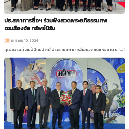
ปธ.สภาการสื่อฯ ร่วมฟังสวดพระอภิธรรมศพ
ดร.เรืองชัย ทรัพย์นิรัน
มกราคม 10, 2024
คุณชวรงค์ ลิมป์ปัทมปาณี ประธานสภาการสื่อมวลชนแห่งชาติ น […]