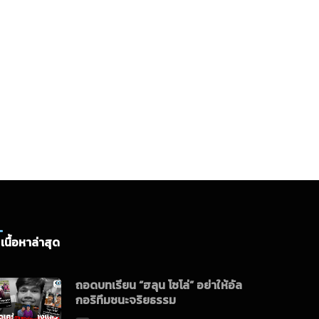
เนื้อหาล่าสุด
ถอดบทเรียน “ฮลุน โซโล่” อย่าให้อัล
กอริทึมชนะจริยธรรม