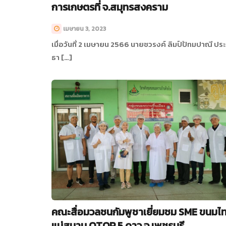
การเกษตรที่ จ.สมุทรสงคราม
เมษายน 3, 2023
เมื่อวันที่ 2 เมษายน 2566 นายชวรงค์ ลิมป์ปัทมปาณี ประ
ธา […]
คณะสื่อมวลชนกัมพูชาเยี่ยมชม SME ขนมไ
แม่สมาน OTOP 5 ดาว จ.เพชรบุรี