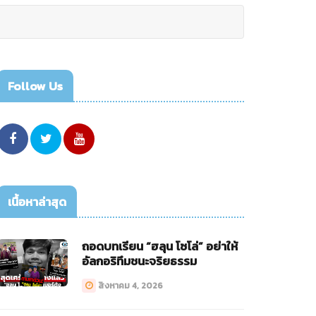
Follow Us
เนื้อหาล่าสุด
ถอดบทเรียน “ฮลุน โซโล่” อย่าให้
อัลกอริทึมชนะจริยธรรม
สิงหาคม 4, 2026