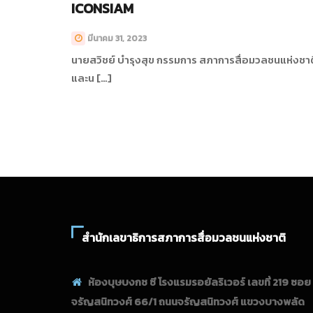
ICONSIAM
มีนาคม 31, 2023
นายสวิชย์ บำรุงสุข กรรมการ สภาการสื่อมวลชนแห่งชาต
และน […]
สำนักเลขาธิการสภาการสื่อมวลชนแห่งชาติ
ห้องบุษบงกช ซี โรงแรมรอยัลริเวอร์ เลขที่ 219 ซอย
จรัญสนิทวงศ์ 66/1 ถนนจรัญสนิทวงศ์ แขวงบางพลัด