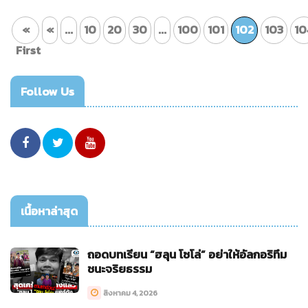
«
«
...
10
20
30
...
100
101
102
103
10
First
Follow Us
เนื้อหาล่าสุด
ถอดบทเรียน “ฮลุน โซโล่” อย่าให้อัลกอริทึม
ชนะจริยธรรม
สิงหาคม 4, 2026