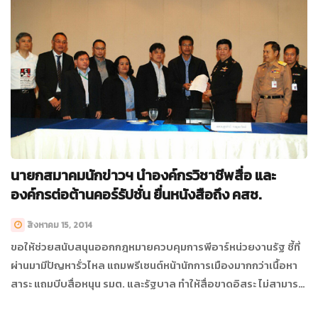
นายกสมาคมนักข่าวฯ นำองค์กรวิชาชีพสื่อ และ
องค์กรต่อต้านคอร์รัปชั่น ยื่นหนังสือถึง คสช.
สิงหาคม 15, 2014
ขอให้ช่วยสนับสนุนออกกฎหมายควบคุมการพีอาร์หน่วยงานรัฐ ชี้ที่
ผ่านมามีปัญหารั่วไหล แถมพรีเซนต์หน้านักการเมืองมากกว่าเนื้อหา
สาระ แถมบีบสื่อหนุน รมต. และรัฐบาล ทำให้สื่อขาดอิสระ ไม่สามารถ
ทำหน้าที่ตรวจสอบอำนาจรัฐได้