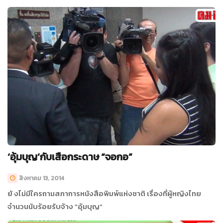
ประเทศไทย (ทีดีอาร์ไอ) และองค์กรต่อต้าน
คอร์รัปชัน(ประเทศไทย)เข้ายื่นจดหมายเปิดผนึก
‘อุ้มบุญ’กับเสือกระดาษ “จอกอ”
สิงหาคม 13, 2014
ยั งไม่มีใครถามสภาการหนังสือพิมพ์แห่งชาติ เรื่องที่ผู้หญิงไทย
จำนวนนับร้อยรับจ้าง “อุ้มบุญ”