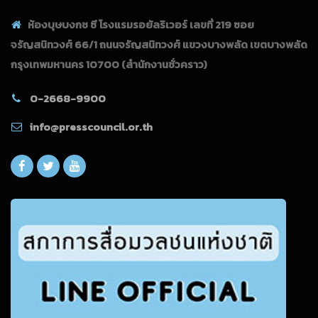
ห้องบุษบงกช ซี โรงแรมรอยัลริเวอร์ เลขที่ 219 ซอย
จรัญสนิทวงศ์ 66/1 ถนนจรัญสนิทวงศ์ แขวงบางพลัด เขตบางพลัด
กรุงเทพมหานคร 10700
(สำนักงานชั่วคราว)
0-2668-9900
info@presscouncil.or.th