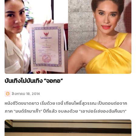
บันเทิงไม่บันเทิง “จอกอ”
สิงหาคม 18, 2014
หนังชีวิตขนาดยาว เริ่มด้วย เจนี่ เทียนโพธิ์สุวรรณ เป็นตอนต่อจาก
ภาค “มนต์รักมาเก๊า” ปีที่แล้ว จบลงด้วย “เอาปอร์เช่ของฉันคืนมา”